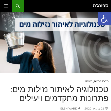
דלג
חיפוש
ספונג'ה
תוכן
פתח סרגל נגישות
תפריט
ראשי
חדרי רחצה
,
ראשי
טכנולוגיה לאיתור נזילות מים:
פתרונות מתקדמים ויעילים
26 בינואר 2025
GLEN WARD