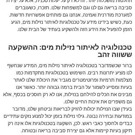
החלטות מושכלות יותר. זה לא רק על יעלות טכנית, אלא על יצירת
סביבה בריאה גם לנו וגם למשפחות שלנו. תזכרו, כשעוברים
למערכת מודרנית ואמינה, אנחנו גם פותחים אפשרויות חדשות.
כעת, כשיש בידינו מידע על טכנולוגיות לאיתור נזילות מים, הגיע
הזמן להפעיל את הידע הזה ולהשקיע בעתיד של הבית שלנו.
טכנולוגיה לאיתור נזילות מים: ההשקעה
ששווה זהב
ברור שכשמדובר בטכנולוגיה לאיתור נזילות מים, המידע שנחשף
לנו מציע יתרונות רבים. השימוש בטכנולוגיות מתקדמות כמו
מצלמות תרמיות ופרוטימטרים מגביר את היכולת שלנו לאתר
בעיות ומסייע לשמור על הבית ברמה גבוהה יותר. כאשר אנו
מבינים את הכלים להילחם בנזילות, אנו לא רק חוסכים בכסף, אלא
גם משפרים את איכות החיים שלנו.
בעידן שבו הנזילות יכולות להזיק לבריאות וביטחון שלנו, מדובר
במודעות ובחירה נבונה. גילוי נזילות בזמן יכול למנוע נזקים עתידיים
כבדים ולחסוך כאבי ראש. לכן, השקעה בטכנולוגיות אלו אינה רק
תיקון בעיות קיימות אלא גם יצירת סביבה בריאה ובטוחה.