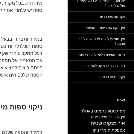
יתרונות הפוליש ומדוע כדאי לעשות
מיוחדות. בכל מקרה, ע
פוליש לרצפה?
ספה יש ללמוד את התחו
ניקוי שורשים בביוב
איך ננקה את ריפודי המוניות?
במידה ותבחרו בבעל מק
איך מומלץ לנקות מחסן גינה לפני
החגים?
ספות תוכלו להיות בטו
בעל המקצוע הנחשק על
מכונת שטיפה בלחץ לניקוי מקצועי
את המאמץ. אל תתפתו ל
כיצד מנקים קרמיקה לאמבטיה
הייתם רוצים למצוא 
הספה שלכם הינו איש מ
ניקיון דירות חדשות
תגיות
ניקוי ספות מי
איך למנוע כתמים באסלה
איך לנקות כתמים באסלה
איך מנקים שטיח
אספקת חומרי ניקוי
במידה והספה שלכם ה