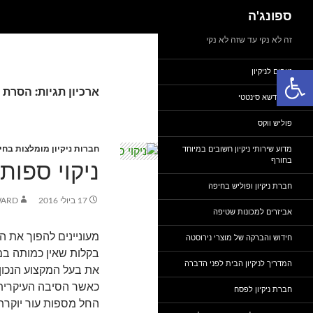
חיפוש
ספונג'ה
דלג
זה לא נקי עד שזה לא נקי
תוכן
פתח סרגל נגישות
טיפים לניקיון
ארכיון תגיות: הסרת
ניקוי דשא סינטטי
פוליש ווקס
חברות ניקיון מומלצות בחי
מדוע שירותי ניקיון חשובים במיוחד
בחורף
ניקוי ספות
חברת ניקיון ופוליש בחיפה
17 ביולי 2016
WARD
אביזרים למכונות שטיפה
מעוניינים להפוך את ה
חידוש והברקה של מוצרי נירוסטה
בקלות שאין כמותה במ
המדריך לניקיון הבית לפני הדברה
את בעל המקצוע הנכון 
כאשר הסיבה העיקרית 
חברת ניקיון לפסח
החל מספות עור יוקרתי