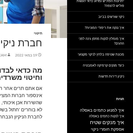
יתרונות הפוליש ומדוע כדאי לעשות
פוליש לרצפה?
ניקוי שורשים בביוב
איך ננקה את ריפודי המוניות?
חיטוי
איך מומלץ לנקות מחסן גינה לפני
חברת ניקיו
החגים?
מכונת שטיפה בלחץ לניקוי מקצועי
19 במאי 2022
EAM
כיצד מנקים קרמיקה לאמבטיה
מה כדאי לבדוק
וחיטוי משרדי
ניקיון דירות חדשות
אם אתם תרים אחר חבר
אינספור חברות המציעות
תגיות
שהשירות אכן איכותי, 
לא בוחרים 'חתול בש
איך למנוע כתמים באסלה
איך לנקות כתמים באסלה
לחברת הניקיון הנבחר
איך מנקים שטיח
אספקת חומרי ניקוי