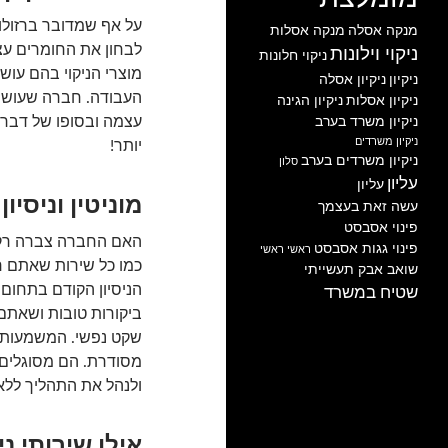
על אף שמדובר ברזולוצ
מנקה אסלה
מנקה אסלות
לבחון את החומרים עצמ
ניקוי וילונות
ניקוי חלונות
מוצרי הניקוי בהם עוש
ניקיון
ניקיון אסלה
העבודה. חברה שעושה 
ניקיון אסלות
ניקיון הגינה
ניקיון משרד בערב
עצמה ובסופו של דבר, 
ניקיון משרדים
יותר!
ניקיון משרדים בערב
סלון
עליון
עליון
מוניטין וניסיון
עשה זאת בעצמך
פינוי אסבסט
האם החברה צברה רקורד
פינוי גגות אסבסט
ראשי
ראשי
כמו כל שירות שאתם רו
שואב אבק תעשייתי
הניסיון הקודם בתחום.
שטיח במשרד
ביקורות טובות ושאתם 
שקט נפשי. המשמעות של
מסודרת. הם מסוגלים 
ולנהל את התהליך ללא
אילו שירותי נ