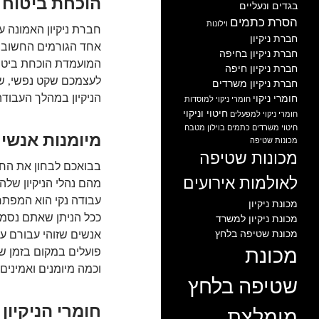
הוכחת ביטוח
בגדים ונעליים
הסרת כתמים
וילונות
חברת ניקיון האמונה ע
חברת ניקיון
אחד הגורמים החשובים
חברת ניקיון בחיפה
המועמדת הוכחת ביטו
חברת ניקיון חיפה
לעצמכם שקט נפשי, שכ
חברת ניקיון משרדים
הניקיון במהלך העבודה
חומרי ניקוי
חומרי ניקוי למוסדות
חיטוי וניקוי
חומרי ניקוי למפעלים
חיטוי משרדים
כתמים בוילון
מטבח
מיומנות אנשי
מכונות שטיפה
מכונות שטיפה
בבואכם לבחון את החב
לאולמות אירועים
מהם נהלי הניקיון של
עבודה נקי הוא המפתח
מכונת ניקיון
ככל הניתן שאתם נסמכי
מכונת ניקיון למשרד
מכונת שטיפה בלחץ
אנשים שזוהי עבורם עב
מכונת
פועלים במקום בזמן ש
וכמה מיומנים ואמינים.
שטיפה בלחץ
חומרי הניקיון
מומלצת