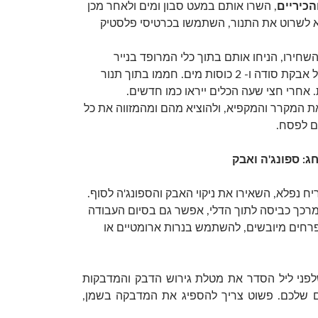
הכיריים
, השרו אותם במעט סבון ומים ולאחר מכן
א לשרוט את התנור, השתמשו בכרטיסי פלסטיק
חירו, הניחו אותם בתוך כלי המרופד בנייר
אלומיניום. שפכו כף של אבקת סודה ו- 2 כוסות מים. חממו בתוך תנור
ת המקרר והמקפיא, ולהוציא מהם ומהמזווה את כל
ם לפסח.
ג: ספונג'ה ואבק
ריח נפלא, השאירו את ניקוי האבק והספונג'ה לסוף.
רכך כביסה לתוך הדלי, אפשר גם בסיום העבודה
רחים מיובשים, להשתמש בנרות ארומטיים או
שלפני ליל הסדר את מטלת גירוש הדבק והמדבקות
 שלכם. פשוט צריך להספיג את המדבקה בשמן,