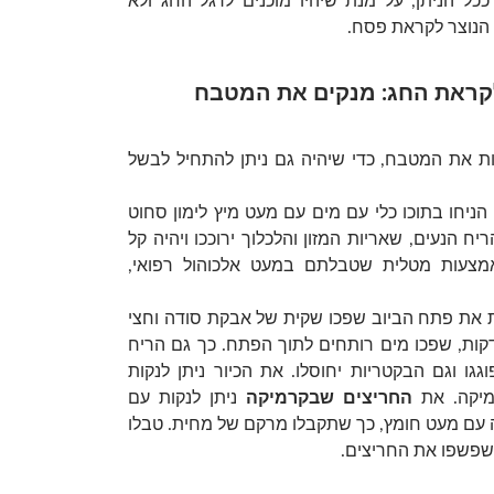
כל הניתן, על מנת שיהיו מוכנים לרגל החג ולא
הנוצר לקראת פסח.
קראת החג: מנקים את המטבח
ות את המטבח, כדי שיהיה גם ניתן להתחיל לבשל
הניחו בתוכו כלי עם מים עם מעט מיץ לימון סחוט
ח הנעים, שאריות המזון והלכלוך ירוככו ויהיה קל
אמצעות מטלית שטבלתם במעט אלכוהול רפואי,
ת את פתח הביוב שפכו שקית של אבקת סודה וחצי
ס חומץ. לאחר 10 דקות, שפכו מים רותחים לתוך הפתח. כך גם הריח
גגו וגם הבקטריות יחוסלו. את הכיור ניתן לנקות
מיקה. את
החריצים שבקרמיקה
ניתן לנקות עם
עם מעט חומץ, כך שתקבלו מרקם של מחית. טבלו
שפשפו את החריצים.