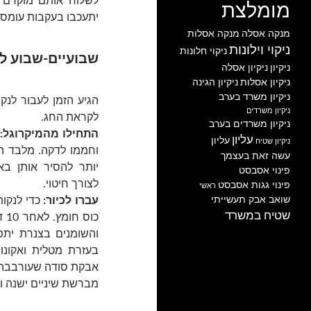
לשלוח אותם מוקדם כ
מומלצת
יתעכבו בעקבות עומס 
מנקה אסלה
מנקה אסלות
ניקוי וילונות
ניקוי חלונות
שבועיים-שבוע ל
ניקיון
ניקיון אסלה
ניקיון אסלות
ניקיון הגינה
ניקיון משרד בערב
הגיע הזמן לעבור לנק
ניקיון משרדים
לקראת החג.
ניקיון משרדים בערב
התחילו מהמיקרוגל:
עליון
עליון
ניקיון שטיח
וחממו לדקה. מלבד הרי
עשה זאת בעצמך
יותר להסיר אותן ב
פינוי אסבסט
לצורך חיטוי.
פינוי גגות אסבסט
ראשי
שואב אבק תעשייתי
עברו לכיור:
כדי לנקו
שטיח במשרד
כו
והשומנים בצנרת יתפו
בעזרת מטלית ואקונו
אבקת סודה שעורבבה 
מברשת שיניים ישנה ו