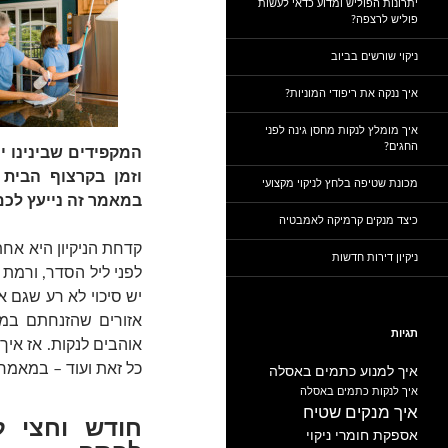
יתרונות הפוליש ומדוע כדאי לעשות
פוליש לרצפה?
ניקוי שורשים בביוב
איך ננקה את ריפודי המוניות?
איך מומלץ לנקות מחסן גינה לפני
החגים?
המקפידים שבינינו 
וזמן בקרצוף הבית 
מכונת שטיפה בלחץ לניקוי מקצועי
במאמר זה נייעץ לכם
כיצד מנקים קרמיקה לאמבטיה
קדחת הניקיון היא אח
ניקיון דירות חדשות
לפני ליל הסדר, ורמת
יש סיכוי לא רע שגם א
אזורים שהזנחתם במ
תגיות
אוהבים לנקות. אז אי
כל זאת ועוד – במאמר
איך למנוע כתמים באסלה
איך לנקות כתמים באסלה
איך מנקים שטיח
חודש וחצי ל
אספקת חומרי ניקוי