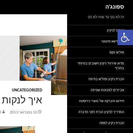
חיפוש
ספונג'ה
דלג
זה לא נקי עד שזה לא נקי
תוכן
פתח סרגל נגישות
טיפים לניקיון
ניקוי דשא סינטטי
פוליש ווקס
מדוע שירותי ניקיון חשובים במיוחד
בחורף
חברת ניקיון ופוליש בחיפה
אביזרים למכונות שטיפה
UNCATEGORIZED
איך לנקות
חידוש והברקה של מוצרי נירוסטה
המדריך לניקיון הבית לפני הדברה
10 בפברואר 2013
D
חברת ניקיון לפסח