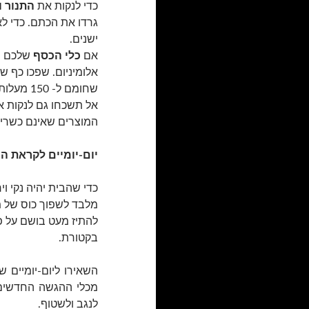
כדי לנקות את
התנור ו
גרדו את הכתם. כדי ל
ישנים.
אם
כלי הכסף
שלכם הש
שחומם ל- 150 מעלות. אחרי חצי שעה הכלים ייראו כמו חדשים.
אל תשכחו גם לנקות א
המוצרים שאינם כשרי
יום-יומיים לקראת הח
כדי שהבית יהיה נקי וי
מלבד לשפוך כוס של מ
להתיז מעט בושם על פ
בקטורת.
השאירו ליום-יומיים 
מכלי ההגשה החדשים
לנגב ולשטוף.