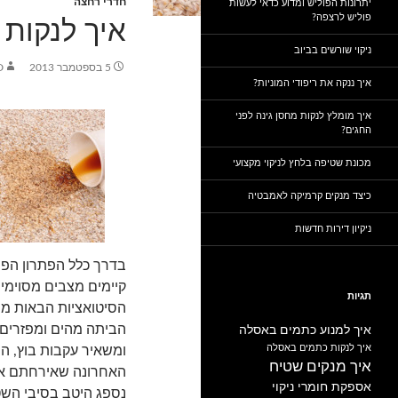
חדרי רחצה
יתרונות הפוליש ומדוע כדאי לעשות
פוליש לרצפה?
איך לנקות
ניקוי שורשים בביוב
5 בספטמבר 2013
D
איך ננקה את ריפודי המוניות?
איך מומלץ לנקות מחסן גינה לפני
החגים?
מכונת שטיפה בלחץ לניקוי מקצועי
כיצד מנקים קרמיקה לאמבטיה
ניקיון דירות חדשות
בדרך כלל הפתרון הפש
קיימים מצבים מסוימים
תגיות
הסיטואציות הבאות מוכ
הביתה מהים ומפזרים ה
איך למנוע כתמים באסלה
איך לנקות כתמים באסלה
ומשאיר עקבות בוץ, ה
איך מנקים שטיח
האחרונה שאירחתם או
אספקת חומרי ניקוי
נספג היטב בסיבי השטי