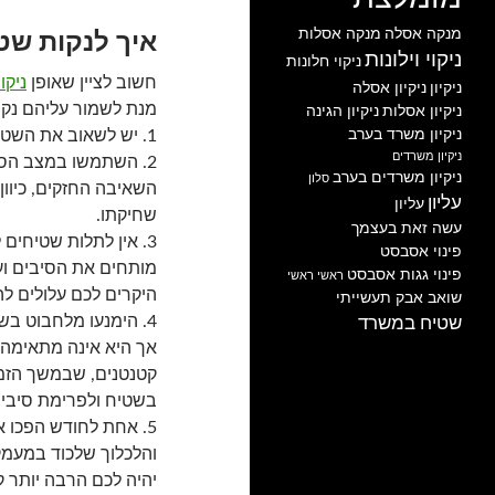
מנקה אסלה
מנקה אסלות
איך לנקות שט
ניקוי וילונות
ניקוי חלונות
חשוב לציין שאופן
ניקו
ניקיון
ניקיון אסלה
מנת לשמור עליהם נקיי
ניקיון אסלות
ניקיון הגינה
ניקיון משרד בערב
1. יש לשאוב את השטיח פעם-פעמיים בשבוע.
ניקיון משרדים
2. השתמשו במצב הס
ניקיון משרדים בערב
סלון
השאיבה החזקים, כיוו
עליון
עליון
שחיקתו.
עשה זאת בעצמך
3. אין לתלות שטיחים 
פינוי אסבסט
מותחים את הסיבים וע
פינוי גגות אסבסט
ראשי
ראשי
היקרים לכם עלולים להי
שואב אבק תעשייתי
4. הימנעו מלחבוט ב
שטיח במשרד
אך היא אינה מתאימה 
קטנטנים, שבמשך הזמן
בשטיח ולפרימת סיביו.
5. אחת לחודש הפכו 
והלכלוך שלכוד במעמק
יהיה לכם הרבה יותר ק